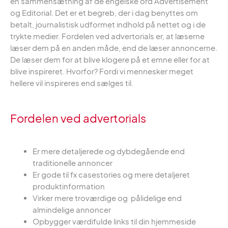
en sammensætning af de engelske ord Advertisement
og Editorial. Det er et begreb, der i dag benyttes om
betalt, journalistisk udformet indhold på nettet og i de
trykte medier. Fordelen ved advertorials er, at læserne
læser dem på en anden måde, end de læser annoncerne.
De læser dem for at blive klogere på et emne eller for at
blive inspireret. Hvorfor? Fordi vi mennesker meget
hellere vil inspireres end sælges til.
Fordelen ved advertorials
Er mere detaljerede og dybdegående end
traditionelle annoncer
Er gode til fx casestories og mere detaljeret
produktinformation
Virker mere troværdige og pålidelige end
almindelige annoncer
Opbygger værdifulde links til din hjemmeside