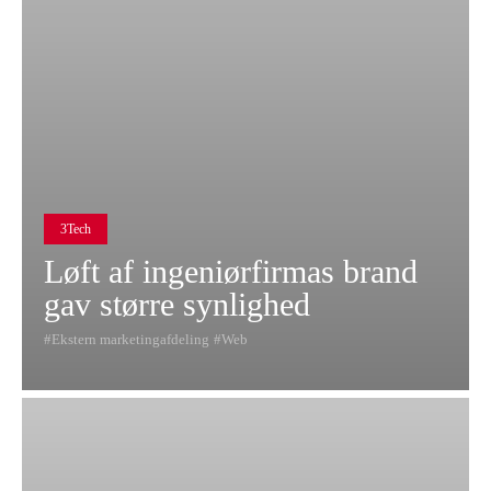
3Tech
Løft af ingeniørfirmas brand
gav større synlighed
Ekstern marketingafdeling
Web